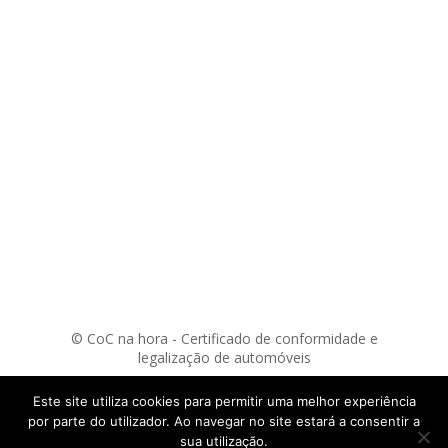
© CoC na hora - Certificado de conformidade e
legalização de automóveis
Livro de reclamações
Resolução litígios online
Privacidade
Cookies
Este site utiliza cookies para permitir uma melhor experiência
webdesign by:
criativo.net
por parte do utilizador. Ao navegar no site estará a consentir a
sua utilização.