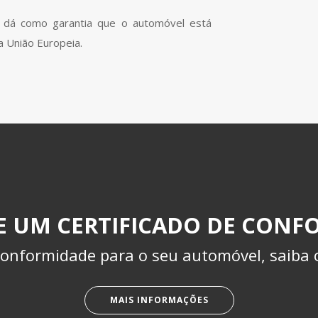
 dá como garantia que o automóvel está
 União Europeia.
DE UM CERTIFICADO DE CONF
onformidade para o seu automóvel, saiba o
MAIS INFORMAÇÕES